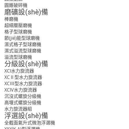
圓錐破碎機
磨礦設(shè)備
棒磨機
超細層壓磨機
格子型球磨機
節(jié)能型球磨機
濕式格子型球磨機
濕式溢流型球磨機
溢流型球磨機
分級設(shè)備
XCI水力旋流器
XCⅡ型水力旋流器
XCⅢ型水力旋流器
XCIV水力旋流器
沉沒式螺旋分級機
高堰式螺旋分級機
水力旋流器組
浮選設(shè)備
全截面氣升式微泡浮選機