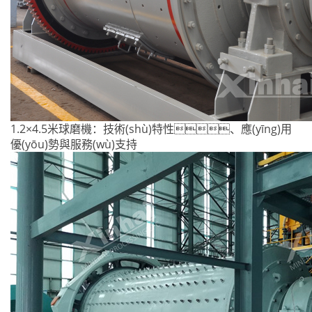
1.2×4.5米球磨機：技術(shù)特性、應(yīng)用
優(yōu)勢與服務(wù)支持