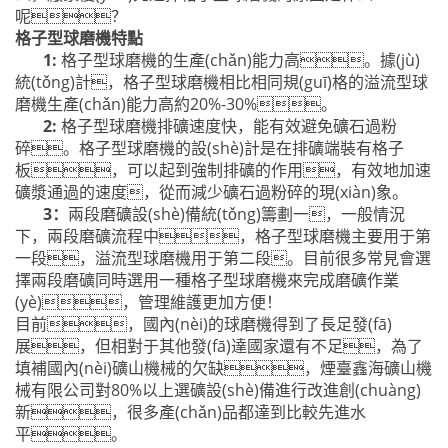
呢？
格子型球磨機特點
1:
格子型球磨機
的生產(chǎn)能力高。據(jù)
統(tǒng)計，格子型球磨機相比相同規(guī)格的溢流型球
磨機生產(chǎn)能力高約20%-30%。
2:
格子型球磨機排礦速度快，能有效避免礦石過粉
碎。格子型球磨機的設(shè)計是在排礦端裝有格子
板，可以起到強制排礦的作用，有效地加速
礦漿通過的速度，從而減少礦石過粉碎的現(xiàn)象。
3
：
兩段磨礦設(shè)備統(tǒng)籌劃一，一般情況
下，兩段磨礦流程中，格子型球磨機主要用于第
一段，溢流型球磨機用于第二段。目前很多常見會選
擇兩段磨礦同時選用一種格子型球磨機來完成磨礦作業
(yè)，管理維護更加方便！
目前，國內(nèi)的球磨機得到了長足發(fā)
展，但相對于其他發(fā)達國家還有不足，為了
填補國內(nèi)礦山機械的欠缺，煙臺鑫海礦山機
械有限公司對80%以上選礦設(shè)備進行改進創(chuàng)
新，很多產(chǎn)品都達到比較先進水
平。