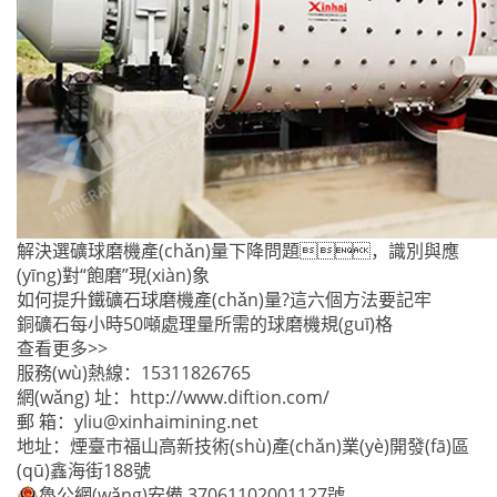
解決選礦球磨機產(chǎn)量下降問題，識別與應
(yīng)對“飽磨”現(xiàn)象
如何提升鐵礦石球磨機產(chǎn)量?這六個方法要記牢
銅礦石每小時50噸處理量所需的球磨機規(guī)格
查看更多>>
服務(wù)熱線：
15311826765
網(wǎng) 址：
http://www.diftion.com/
郵 箱：
yliu@xinhaimining.net
地址：煙臺市福山高新技術(shù)產(chǎn)業(yè)開發(fā)區
(qū)鑫海街188號
魯公網(wǎng)安備 37061102001127號