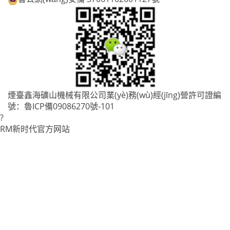
煙臺鑫海礦山機械有限公司業(yè)務(wù)經(jīng)營許可證編
號：
魯ICP備09086270號-101
?
RM新时代官方网站