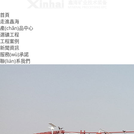
首頁
走進鑫海
產(chǎn)品中心
選礦工程
工程案例
新聞資訊
服務(wù)承諾
聯(lián)系我們