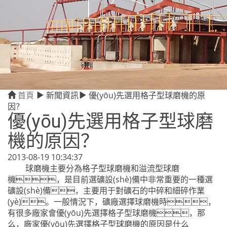
首頁
新聞資訊
優(yōu)先選用格子型球磨機的原
因？
優(yōu)先選用格子型球磨
機的原因？
2013-08-19 10:34:37
球磨機主要分為格子型球磨機和溢流型球磨
機，是目前選礦設(shè)備中非常重要的一種選
礦設(shè)備，主要用于對礦石的中碎和細碎作業
(yè)。一般情況下，礦廠選擇球磨機時，
有很多廠家會優(yōu)先選擇格子型球磨機，那
么，廠家優(yōu)先選擇格子型球磨機的原因是什么