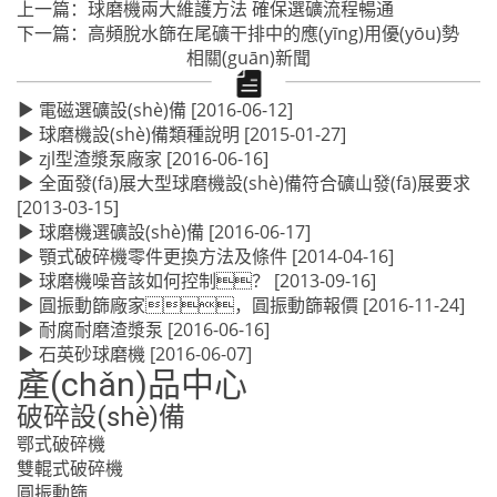
上一篇：
球磨機兩大維護方法 確保選礦流程暢通
下一篇：
高頻脫水篩在尾礦干排中的應(yīng)用優(yōu)勢
相關(guān)新聞
電磁選礦設(shè)備
[2016-06-12]
球磨機設(shè)備類種說明
[2015-01-27]
zjl型渣漿泵廠家
[2016-06-16]
全面發(fā)展大型球磨機設(shè)備符合礦山發(fā)展要求
[2013-03-15]
球磨機選礦設(shè)備
[2016-06-17]
顎式破碎機零件更換方法及條件
[2014-04-16]
球磨機噪音該如何控制？
[2013-09-16]
圓振動篩廠家，圓振動篩報價
[2016-11-24]
耐腐耐磨渣漿泵
[2016-06-16]
石英砂球磨機
[2016-06-07]
產(chǎn)品中心
破碎設(shè)備
鄂式破碎機
雙輥式破碎機
圓振動篩