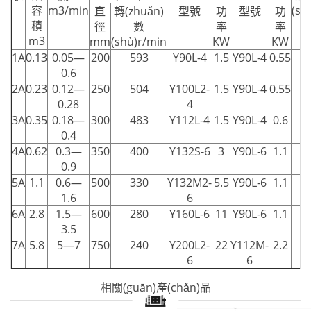
容
m3/min
(sh
直
轉(zhuǎn)
型號
功
型號
功
積
徑
數
率
率
m3
mm
(shù)r/min
KW
KW
1A
0.13
0.05—
200
593
Y90L-4
1.5
Y90L-4
0.55
4
0.6
2A
0.23
0.12—
250
504
Y100L2-
1.5
Y90L-4
0.55
4
0.28
4
3A
0.35
0.18—
300
483
Y112L-4
1.5
Y90L-4
0.6
4
0.4
4A
0.62
0.3—
350
400
Y132S-6
3
Y90L-6
1.1
4
0.9
5A
1.1
0.6—
500
330
Y132M2-
5.5
Y90L-6
1.1
2
1.6
6
6A
2.8
1.5—
600
280
Y160L-6
11
Y90L-6
1.1
2
3.5
7A
5.8
5—7
750
240
Y200L2-
22
Y112M-
2.2
2
6
6
相關(guān)產(chǎn)品