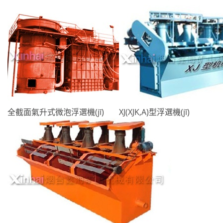
全截面氣升式微泡浮選機(jī)
XJ(XJK,A)型浮選機(jī)