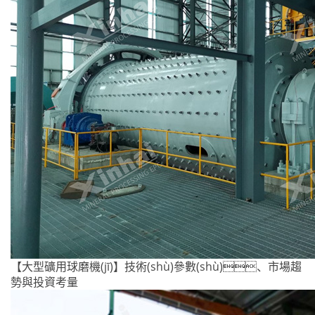
【大型礦用球磨機(jī)】技術(shù)參數(shù)、市場趨
勢與投資考量