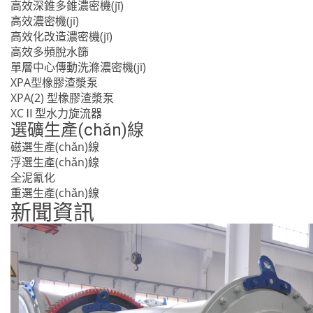
高效深錐多錐濃密機(jī)
高效濃密機(jī)
高效化改造濃密機(jī)
高效多頻脫水篩
單層中心傳動洗滌濃密機(jī)
XPA型橡膠渣漿泵
XPA(2) 型橡膠渣漿泵
XCⅡ型水力旋流器
選礦生產(chǎn)線
磁選生產(chǎn)線
浮選生產(chǎn)線
全泥氰化
重選生產(chǎn)線
新聞資訊