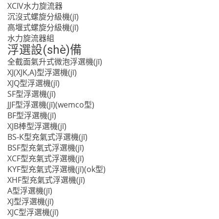
XCIV水力旋流器
沉沒式螺旋分級機(jī)
高堰式螺旋分級機(jī)
水力旋流器組
浮選設(shè)備
全截面氣升式微泡浮選機(jī)
XJ(XJK,A)型浮選機(jī)
XJQ型浮選機(jī)
SF型浮選機(jī)
JJF型浮選機(jī)(wemco型)
BF型浮選機(jī)
XJB棒型浮選機(jī)
BS-K型充氣式浮選機(jī)
BSF型充氣式浮選機(jī)
XCF型充氣式浮選機(jī)
KYF型充氣式浮選機(jī)(ok型)
XHF型充氣式浮選機(jī)
A型浮選機(jī)
XJ型浮選機(jī)
XJC型浮選機(jī)