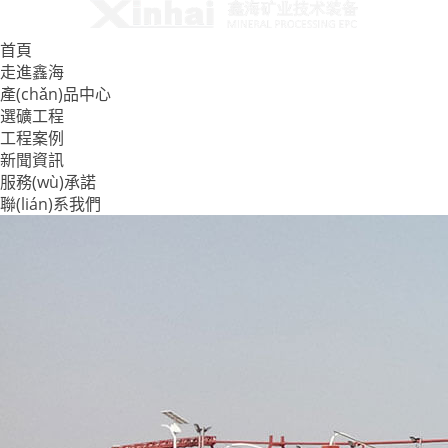
首頁
走進鑫海
產(chǎn)品中心
選礦工程
工程案例
新聞資訊
服務(wù)承諾
聯(lián)系我們