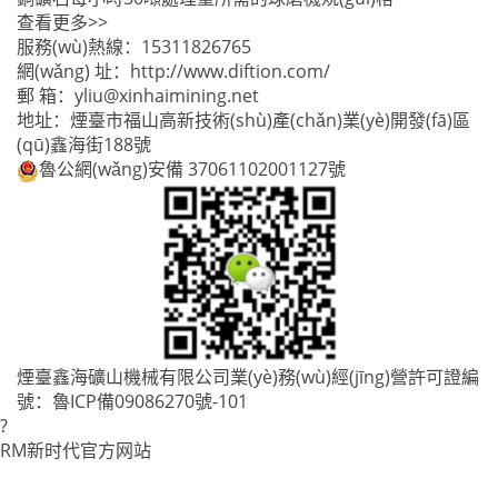
查看更多>>
服務(wù)熱線：
15311826765
網(wǎng) 址：
http://www.diftion.com/
郵 箱：
yliu@xinhaimining.net
地址：煙臺市福山高新技術(shù)產(chǎn)業(yè)開發(fā)區
(qū)鑫海街188號
魯公網(wǎng)安備 37061102001127號
煙臺鑫海礦山機械有限公司業(yè)務(wù)經(jīng)營許可證編
號：
魯ICP備09086270號-101
?
RM新时代官方网站