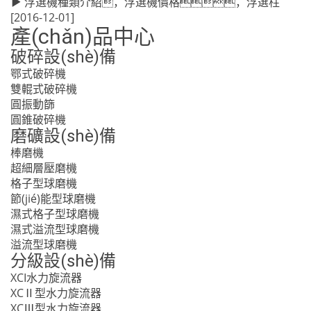
浮選機種類介紹，浮選機價格，浮選柱
[2016-12-01]
產(chǎn)品中心
破碎設(shè)備
鄂式破碎機
雙輥式破碎機
圓振動篩
圓錐破碎機
磨礦設(shè)備
棒磨機
超細層壓磨機
格子型球磨機
節(jié)能型球磨機
濕式格子型球磨機
濕式溢流型球磨機
溢流型球磨機
分級設(shè)備
XCI水力旋流器
XCⅡ型水力旋流器
XCⅢ型水力旋流器