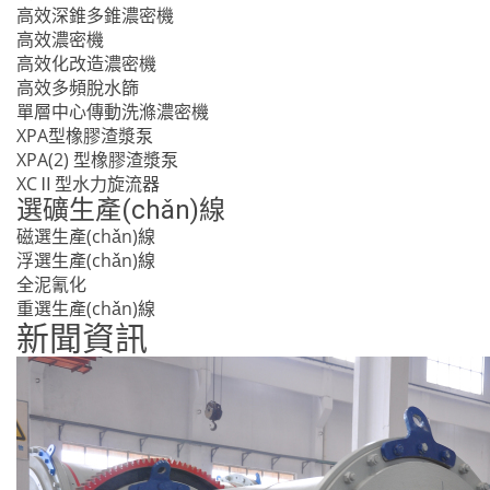
高效深錐多錐濃密機
高效濃密機
高效化改造濃密機
高效多頻脫水篩
單層中心傳動洗滌濃密機
XPA型橡膠渣漿泵
XPA(2) 型橡膠渣漿泵
XCⅡ型水力旋流器
選礦生產(chǎn)線
磁選生產(chǎn)線
浮選生產(chǎn)線
全泥氰化
重選生產(chǎn)線
新聞資訊