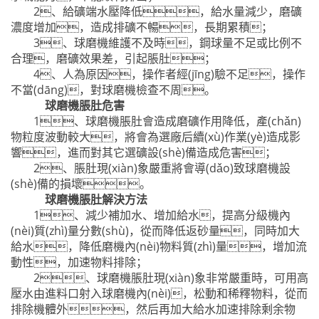
2、給礦端水壓降低，給水量減少，磨礦
濃度增加，造成排礦不暢，長期累積；
3、球磨機維護不及時，鋼球量不足或比例不
合理，磨礦效果差，引起脹肚；
4、人為原因，操作者經(jīng)驗不足，操作
不當(dāng)，對球磨機檢查不周。
球磨機脹肚危害
1、球磨機脹肚會造成磨礦作用降低，產(chǎn)
物粒度波動較大，將會為選廠后續(xù)作業(yè)造成影
響，進而對其它選礦設(shè)備造成危害；
2、脹肚現(xiàn)象嚴重將會導(dǎo)致球磨機設
(shè)備的損壞。
球磨機脹肚解決方法
1、減少補加水、增加給水，提高分級機內
(nèi)質(zhì)量分數(shù)，從而降低返砂量，同時加大
給水，降低磨機內(nèi)物料質(zhì)量，增加流
動性，加速物料排除；
2、球磨機脹肚現(xiàn)象非常嚴重時，可用高
壓水由進料口射入球磨機內(nèi)，松動和稀釋物料，從而
排除機體外，然后再加大給水加速排除剩余物