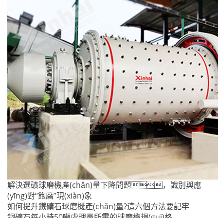
解決選礦球磨機產(chǎn)量下降問題，識別與應
(yīng)對“飽磨”現(xiàn)象
如何提升鐵礦石球磨機產(chǎn)量?這六個方法要記牢
銅礦石每小時50噸處理量所需的球磨機規(guī)格