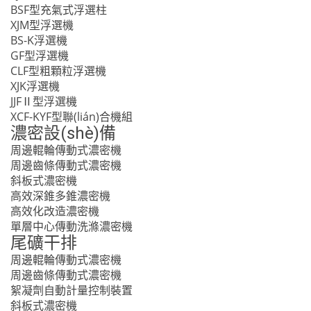
BSF型充氣式浮選柱
XJM型浮選機
BS-K浮選機
GF型浮選機
CLF型粗顆粒浮選機
XJK浮選機
JJFⅡ型浮選機
XCF-KYF型聯(lián)合機組
濃密設(shè)備
周邊輥輪傳動式濃密機
周邊齒條傳動式濃密機
斜板式濃密機
高效深錐多錐濃密機
高效化改造濃密機
單層中心傳動洗滌濃密機
尾礦干排
周邊輥輪傳動式濃密機
周邊齒條傳動式濃密機
絮凝劑自動計量控制裝置
斜板式濃密機