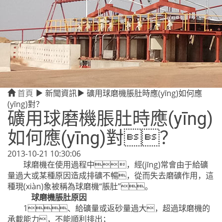
首頁
新聞資訊
礦用球磨機脹肚時應(yīng)如何應
(yīng)對？
礦用球磨機脹肚時應(yīng)
如何應(yīng)對？
2013-10-21 10:30:06
球磨機在使用過程中，經(jīng)常會由于給礦
量過大或某種原因造成排礦不暢，從而失去磨礦作用，這
種現(xiàn)象被稱為球磨機“脹肚”。
球磨機脹肚原因
1、給礦量或返砂量過大，超過球磨機的
承載能力，不能順利排出；