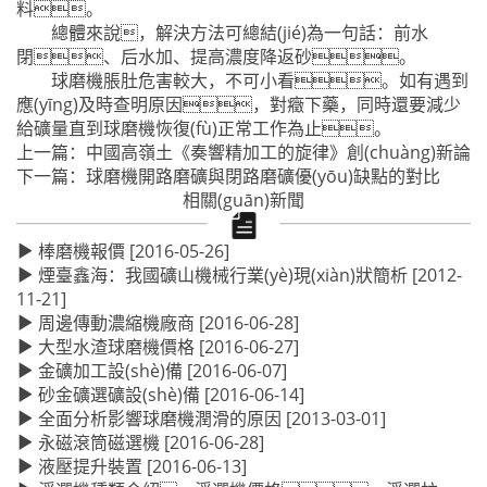
料。
總體來說，解決方法可總結(jié)為一句話：前水
閉、后水加、提高濃度降返砂。
球磨機脹肚危害較大，不可小看。如有遇到
應(yīng)及時查明原因，對癥下藥，同時還要減少
給礦量直到球磨機恢復(fù)正常工作為止。
上一篇：
中國高嶺土《奏響精加工的旋律》創(chuàng)新論
下一篇：
球磨機開路磨礦與閉路磨礦優(yōu)缺點的對比
相關(guān)新聞
棒磨機報價
[2016-05-26]
煙臺鑫海：我國礦山機械行業(yè)現(xiàn)狀簡析
[2012-
11-21]
周邊傳動濃縮機廠商
[2016-06-28]
大型水渣球磨機價格
[2016-06-27]
金礦加工設(shè)備
[2016-06-07]
砂金礦選礦設(shè)備
[2016-06-14]
全面分析影響球磨機潤滑的原因
[2013-03-01]
永磁滾筒磁選機
[2016-06-28]
液壓提升裝置
[2016-06-13]