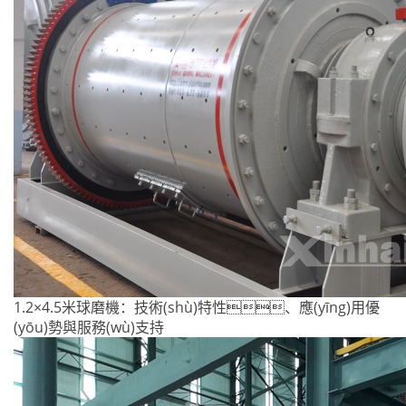
1.2×4.5米球磨機：技術(shù)特性、應(yīng)用優
(yōu)勢與服務(wù)支持