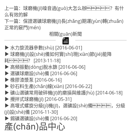
上一篇：
球磨機(jī)噪音過(guò)大怎么辦？有什
么有效的解
下一篇：
保證選礦球磨機(jī)長(zhǎng)期運(yùn)轉(zhuǎn)
正常的竅門(mén)
相關(guān)新聞
水力旋流器參數(shù)
[2016-06-01]
球磨機(jī)設(shè)備如何實(shí)現(xiàn)節(jié)能降
耗？
[2013-11-18]
高頻振動(dòng)脫水篩
[2016-06-06]
選礦球磨設(shè)備
[2016-06-06]
橡膠渣漿泵
[2016-06-16]
砂石料生產(chǎn)線(xiàn)
[2016-06-22]
礦山選礦常用破碎機(jī)的磨損與維護(hù)
[2014-06-18]
攪拌式球磨機(jī)
[2016-05-31]
高堰式螺旋分級(jí)機(jī)，選礦設(shè)備，分級
(jí)設(shè)備
[2016-11-30]
錫礦選礦設(shè)備
[2016-06-20]
產(chǎn)品中心