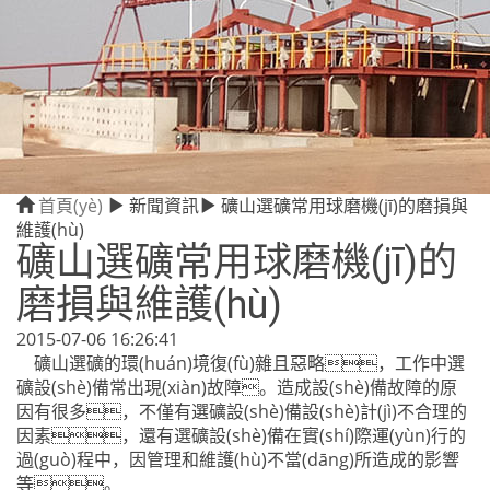
首頁(yè)
新聞資訊
礦山選礦常用球磨機(jī)的磨損與
維護(hù)
礦山選礦常用球磨機(jī)的
磨損與維護(hù)
2015-07-06 16:26:41
礦山選礦的環(huán)境復(fù)雜且惡略，工作中選
礦設(shè)備常出現(xiàn)故障。造成設(shè)備故障的原
因有很多，不僅有選礦設(shè)備設(shè)計(jì)不合理的
因素，還有選礦設(shè)備在實(shí)際運(yùn)行的
過(guò)程中，因管理和維護(hù)不當(dāng)所造成的影響
等。