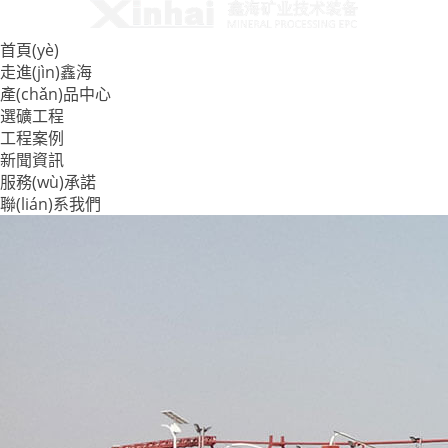
首頁(yè)
走進(jìn)鑫海
產(chǎn)品中心
選礦工程
工程案例
新聞資訊
服務(wù)承諾
聯(lián)系我們