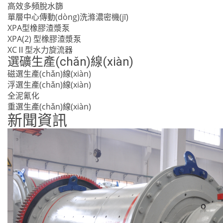
高效多頻脫水篩
單層中心傳動(dòng)洗滌濃密機(jī)
XPA型橡膠渣漿泵
XPA(2) 型橡膠渣漿泵
XCⅡ型水力旋流器
選礦生產(chǎn)線(xiàn)
磁選生產(chǎn)線(xiàn)
浮選生產(chǎn)線(xiàn)
全泥氰化
重選生產(chǎn)線(xiàn)
新聞資訊