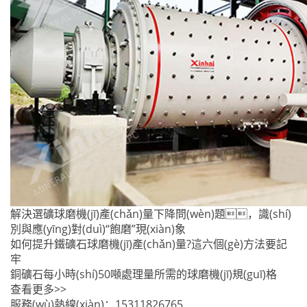
解決選礦球磨機(jī)產(chǎn)量下降問(wèn)題，識(shí)
別與應(yīng)對(duì)“飽磨”現(xiàn)象
如何提升鐵礦石球磨機(jī)產(chǎn)量?這六個(gè)方法要記
牢
銅礦石每小時(shí)50噸處理量所需的球磨機(jī)規(guī)格
查看更多>>
服務(wù)熱線(xiàn)：
15311826765