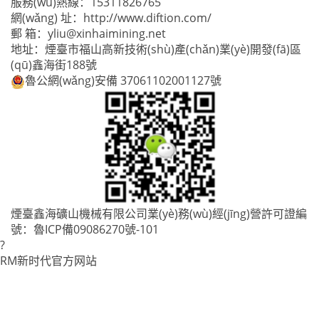
服務(wù)熱線：
15311826765
網(wǎng) 址：
http://www.diftion.com/
郵 箱：
yliu@xinhaimining.net
地址：煙臺市福山高新技術(shù)產(chǎn)業(yè)開發(fā)區
(qū)鑫海街188號
魯公網(wǎng)安備 37061102001127號
煙臺鑫海礦山機械有限公司業(yè)務(wù)經(jīng)營許可證編
號：
魯ICP備09086270號-101
?
RM新时代官方网站