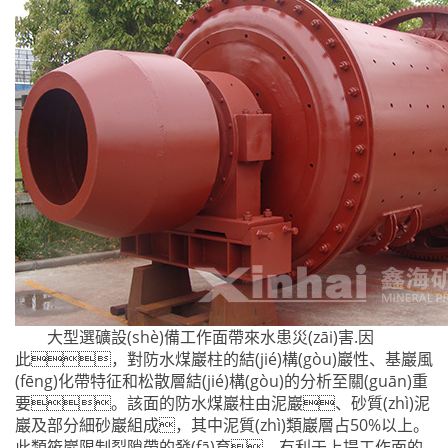
大型選礦設(shè)備工作面帶來水患災(zāi)害.因
此，對防水煤巖柱的結(jié)構(gòu)巖性、基巖風
(fēng)化帶特征和松散層結(jié)構(gòu)的分析至關(guān)重
要。該面的防水煤巖柱由泥巖、砂質(zhì)泥
巖及部分細砂巖組成，其中泥質(zhì)類巖層占50%以上。
此類筱巖限制裂隙帶的發(fā)育，有利于上提工作面的