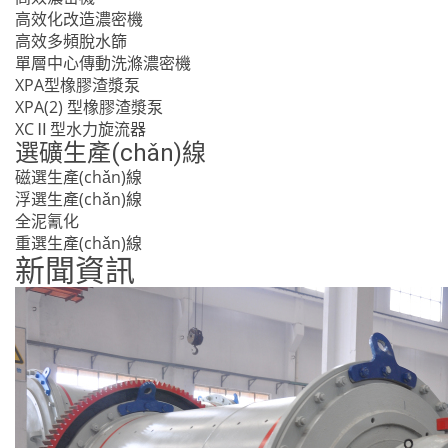
高效化改造濃密機
高效多頻脫水篩
單層中心傳動洗滌濃密機
XPA型橡膠渣漿泵
XPA(2) 型橡膠渣漿泵
XCⅡ型水力旋流器
選礦生產(chǎn)線
磁選生產(chǎn)線
浮選生產(chǎn)線
全泥氰化
重選生產(chǎn)線
新聞資訊