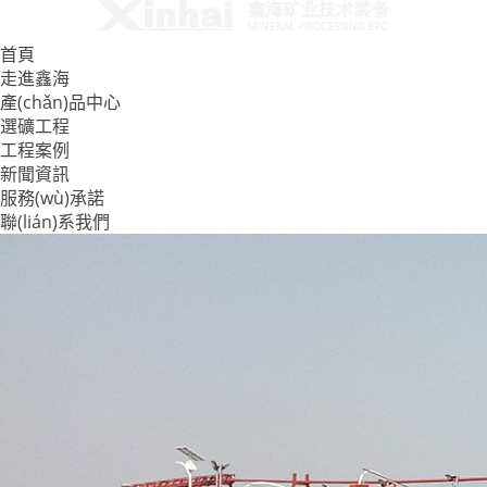
首頁
走進鑫海
產(chǎn)品中心
選礦工程
工程案例
新聞資訊
服務(wù)承諾
聯(lián)系我們