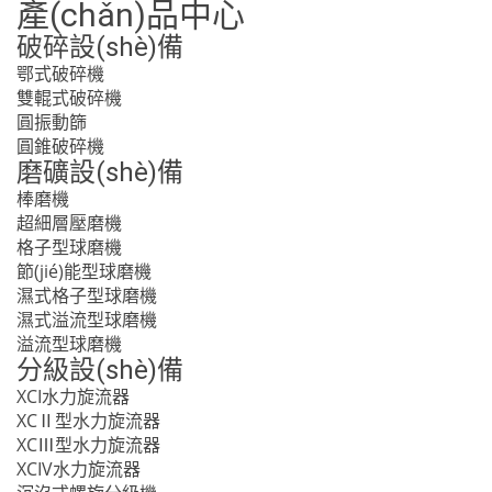
產(chǎn)品中心
破碎設(shè)備
鄂式破碎機
雙輥式破碎機
圓振動篩
圓錐破碎機
磨礦設(shè)備
棒磨機
超細層壓磨機
格子型球磨機
節(jié)能型球磨機
濕式格子型球磨機
濕式溢流型球磨機
溢流型球磨機
分級設(shè)備
XCI水力旋流器
XCⅡ型水力旋流器
XCⅢ型水力旋流器
XCIV水力旋流器