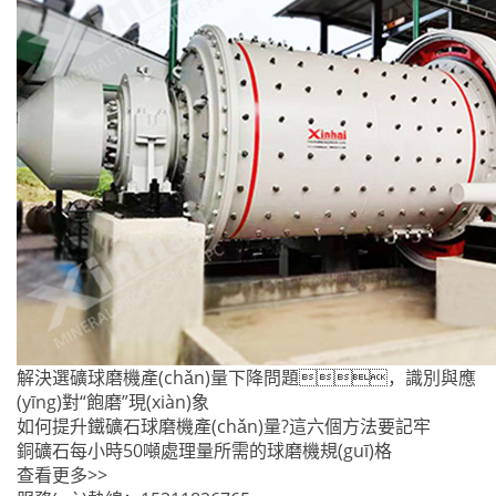
解決選礦球磨機產(chǎn)量下降問題，識別與應
(yīng)對“飽磨”現(xiàn)象
如何提升鐵礦石球磨機產(chǎn)量?這六個方法要記牢
銅礦石每小時50噸處理量所需的球磨機規(guī)格
查看更多>>