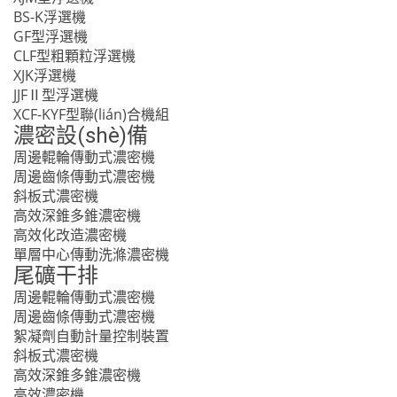
BS-K浮選機
GF型浮選機
CLF型粗顆粒浮選機
XJK浮選機
JJFⅡ型浮選機
XCF-KYF型聯(lián)合機組
濃密設(shè)備
周邊輥輪傳動式濃密機
周邊齒條傳動式濃密機
斜板式濃密機
高效深錐多錐濃密機
高效化改造濃密機
單層中心傳動洗滌濃密機
尾礦干排
周邊輥輪傳動式濃密機
周邊齒條傳動式濃密機
絮凝劑自動計量控制裝置
斜板式濃密機
高效深錐多錐濃密機
高效濃密機