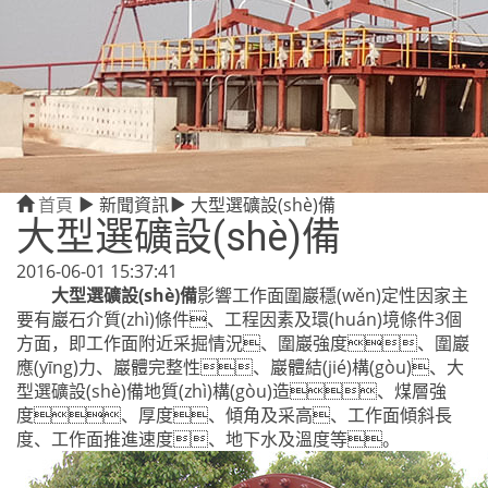
首頁
新聞資訊
大型選礦設(shè)備
大型選礦設(shè)備
2016-06-01 15:37:41
大型選礦設(shè)備
影響工作面圍巖穩(wěn)定性因家主
要有巖石介質(zhì)條件、工程因素及環(huán)境條件3個
方面，即工作面附近采掘情況、圍巖強度、圍巖
應(yīng)力、巖體完整性、巖體結(jié)構(gòu)、大
型選礦設(shè)備地質(zhì)構(gòu)造、煤層強
度、厚度、傾角及采高、工作面傾斜長
度、工作面推進速度、地下水及溫度等。