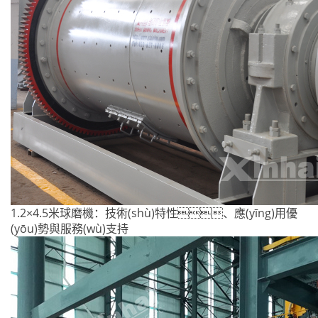
1.2×4.5米球磨機：技術(shù)特性、應(yīng)用優
(yōu)勢與服務(wù)支持