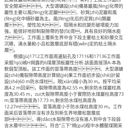
安全開采。大型選礦設(shè)備基巖風(fēng)化帶的
巖性主要以風(fēng)化泥巖、砂質(zhì)泥巖和風
(fēng)化中細砂巖為主。風(fēng)化后的泥質(zhì)類巖
層，塑性加大，阻隔水和抗變形破壞能力加
強，能很好地抑制裂隙帶的發(fā)育，具有良好的隔水能
力。工作面上覆新生界中含下段主要枯土和砂層交互
沉積，涌水量較小且松散層底部有穩(wěn)定的枯土隔水
層。
根據(jù)1712工作面周邊鉆孔及17116和17136工作面
采掘?qū)嶋H揭露的6煤層頂板巖性分析.該面直接頂A-本為
軟弱型頂板。該工作面的冒落帶高度、大型選礦
設(shè)備裂隙帶高度計算結(jié)果工作面初步設(shè)計留
設(shè)60 m防水煤柱，現(xiàn)縮小為30 m。按平均采
高4.2 m回采，裂隙帶高度為42.55 m,剩余防水煤巖柱高
度為30.45 m，zui大裂隙帶高度小于實際防水煤巖柱高度73
m;冒落帶高度為17.73 m,剩余防水煤柱高度為
12.27m。冒落高度小于防水煤柱高度30 m。工作
面采后冒落帶并沒有涉及到新生界地層松散層底
部，導(dǎo)水裂隙帶也沒有進人到中含下段弱
含水層中，符合“三下”規(guī)程中水體壓煤開采