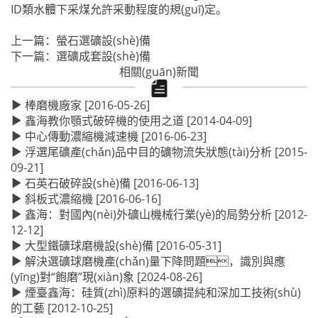
ID類水體下采煤允許采動程度的規(guī)定。
上一篇：
螢石選礦設(shè)備
下一篇：
選礦成套設(shè)備
相關(guān)新聞
棒磨機廠家
[2016-05-26]
鑫海教你顎式破碎機的使用之道
[2014-04-09]
中心傳動濃縮機減速機
[2016-06-23]
浮選尾礦產(chǎn)品中目的礦物流失狀態(tài)分析
[2015-
09-21]
石英石破碎設(shè)備
[2016-06-13]
斜板式濃縮機
[2016-06-16]
鑫海：對國內(nèi)外礦山機械行業(yè)的局勢分析
[2012-
12-12]
大型鐵礦球磨機設(shè)備
[2016-05-31]
解決選礦球磨機產(chǎn)量下降問題，識別與應
(yīng)對“飽磨”現(xiàn)象
[2024-08-26]
煙臺鑫海：硅質(zhì)原料的選礦提純和深加工技術(shù)
的工藝
[2012-10-25]