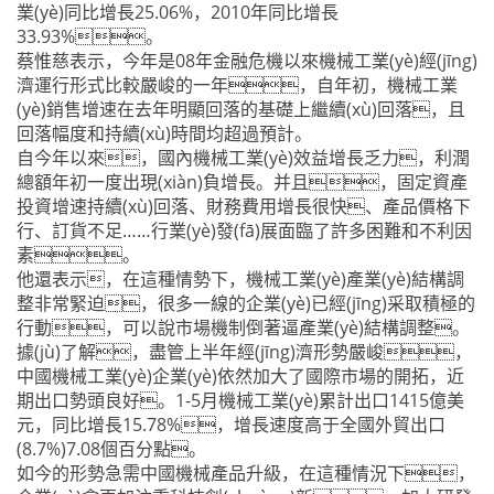
業(yè)同比增長25.06%，2010年同比增長
33.93%。
蔡惟慈表示，今年是08年金融危機以來機械工業(yè)經(jīng)
濟運行形式比較嚴峻的一年，自年初，機械工業
(yè)銷售增速在去年明顯回落的基礎上繼續(xù)回落，且
回落幅度和持續(xù)時間均超過預計。
自今年以來，國內機械工業(yè)效益增長乏力，利潤
總額年初一度出現(xiàn)負增長。并且，固定資產
投資增速持續(xù)回落、財務費用增長很快、產品價格下
行、訂貨不足……行業(yè)發(fā)展面臨了許多困難和不利因
素。
他還表示，在這種情勢下，機械工業(yè)產業(yè)結構調
整非常緊迫，很多一線的企業(yè)已經(jīng)采取積極的
行動，可以說市場機制倒著逼產業(yè)結構調整。
據(jù)了解，盡管上半年經(jīng)濟形勢嚴峻，
中國機械工業(yè)企業(yè)依然加大了國際市場的開拓，近
期出口勢頭良好。1-5月機械工業(yè)累計出口1415億美
元，同比增長15.78%，增長速度高于全國外貿出口
(8.7%)7.08個百分點。
如今的形勢急需中國機械產品升級，在這種情況下，