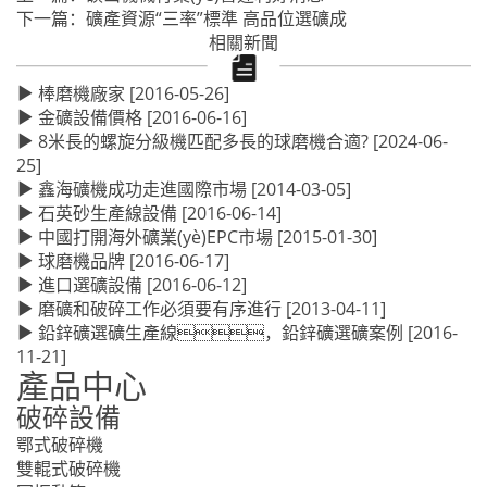
下一篇：
礦產資源“三率”標準 高品位選礦成
相關新聞
棒磨機廠家
[2016-05-26]
金礦設備價格
[2016-06-16]
8米長的螺旋分級機匹配多長的球磨機合適?
[2024-06-
25]
鑫海礦機成功走進國際市場
[2014-03-05]
石英砂生產線設備
[2016-06-14]
中國打開海外礦業(yè)EPC市場
[2015-01-30]
球磨機品牌
[2016-06-17]
進口選礦設備
[2016-06-12]
磨礦和破碎工作必須要有序進行
[2013-04-11]
鉛鋅礦選礦生產線，鉛鋅礦選礦案例
[2016-
11-21]
產品中心
破碎設備
鄂式破碎機
雙輥式破碎機