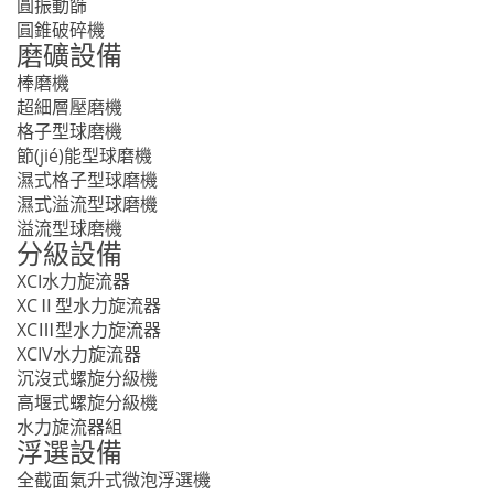
圓振動篩
圓錐破碎機
磨礦設備
棒磨機
超細層壓磨機
格子型球磨機
節(jié)能型球磨機
濕式格子型球磨機
濕式溢流型球磨機
溢流型球磨機
分級設備
XCI水力旋流器
XCⅡ型水力旋流器
XCⅢ型水力旋流器
XCIV水力旋流器
沉沒式螺旋分級機
高堰式螺旋分級機
水力旋流器組
浮選設備
全截面氣升式微泡浮選機