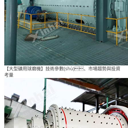
【大型礦用球磨機】技術參數(shù)、市場趨勢與投資
考量