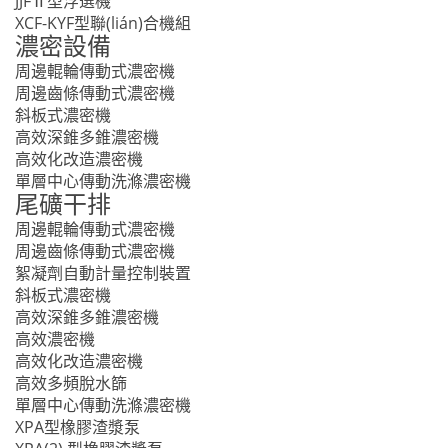
JJFⅡ型浮選機
XCF-KYF型聯(lián)合機組
濃密設備
周邊輥輪傳動式濃密機
周邊齒條傳動式濃密機
斜板式濃密機
高效深錐多錐濃密機
高效化改造濃密機
單層中心傳動洗滌濃密機
尾礦干排
周邊輥輪傳動式濃密機
周邊齒條傳動式濃密機
絮凝劑自動計量控制裝置
斜板式濃密機
高效深錐多錐濃密機
高效濃密機
高效化改造濃密機
高效多頻脫水篩
單層中心傳動洗滌濃密機
XPA型橡膠渣漿泵