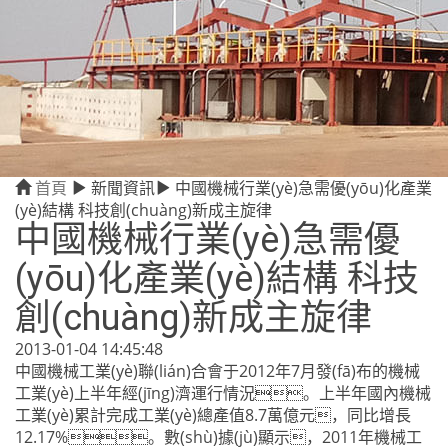
首頁
新聞資訊
中國機械行業(yè)急需優(yōu)化產業
(yè)結構 科技創(chuàng)新成主旋律
中國機械行業(yè)急需優
(yōu)化產業(yè)結構 科技
創(chuàng)新成主旋律
2013-01-04 14:45:48
中國機械工業(yè)聯(lián)合會于2012年7月發(fā)布的機械
工業(yè)上半年經(jīng)濟運行情況。上半年國內機械
工業(yè)累計完成工業(yè)總產值8.7萬億元，同比增長
12.17%。數(shù)據(jù)顯示，2011年機械工