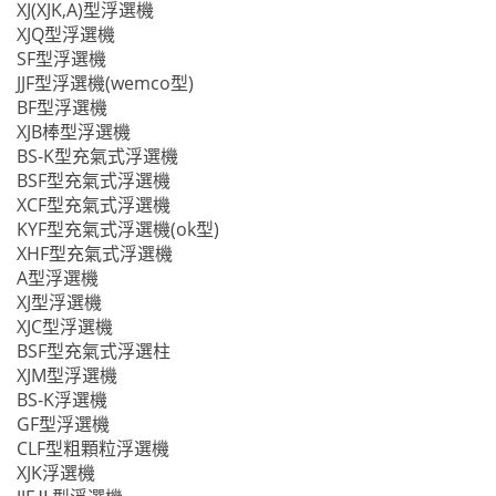
XJ(XJK,A)型浮選機
XJQ型浮選機
SF型浮選機
JJF型浮選機(wemco型)
BF型浮選機
XJB棒型浮選機
BS-K型充氣式浮選機
BSF型充氣式浮選機
XCF型充氣式浮選機
KYF型充氣式浮選機(ok型)
XHF型充氣式浮選機
A型浮選機
XJ型浮選機
XJC型浮選機
BSF型充氣式浮選柱
XJM型浮選機
BS-K浮選機
GF型浮選機
CLF型粗顆粒浮選機
XJK浮選機