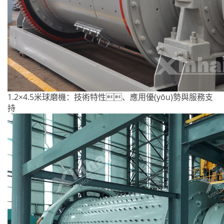
1.2×4.5米球磨機：技術特性、應用優(yōu)勢與服務支
持