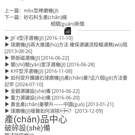
上一篇：
mbs型棒磨機(jī)
下一篇：
砂石料生產(chǎn)線
相關(guān)新聞
JJF II型浮選機(jī)
[2016-11-10]
球磨機(jī)兩大維護(hù)方法 確保選礦流程暢通無(wú)阻
[2013-08-26]
懸掛磁選機(jī)
[2016-06-22]
實(shí)驗(yàn)室浮選機(jī)
[2016-06-28]
KYF型浮選機(jī)
[2016-11-08]
如何提升鐵礦石球磨機(jī)產(chǎn)量?這六個(gè)方法要
記牢
[2024-07-10]
金銀選礦設(shè)備
[2016-06-22]
重力選礦設(shè)備
[2016-06-20]
黃金產(chǎn)量攀升——中國(guó)
[2013-01-21]
球磨機(jī)噪聲如何消除？
[2013-12-09]
產(chǎn)品中心
破碎設(shè)備