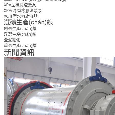
XPA型橡膠渣漿泵
XPA(2) 型橡膠渣漿泵
XCⅡ型水力旋流器
選礦生產(chǎn)線
磁選生產(chǎn)線
浮選生產(chǎn)線
全泥氰化
重選生產(chǎn)線
新聞資訊