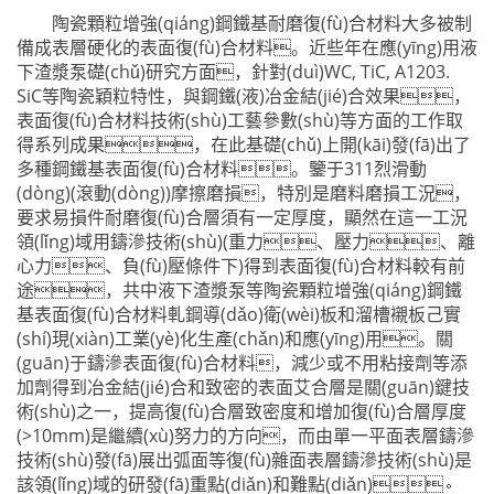
陶瓷顆粒增強(qiáng)鋼鐵基耐磨復(fù)合材料大多被制
備成表層硬化的表面復(fù)合材料。近些年在應(yīng)用液
下渣漿泵礎(chǔ)研究方面，針對(duì)WC, TiC, A1203.
SiC等陶瓷穎粒特性，與鋼鐵(液)冶金結(jié)合效果，
表面復(fù)合材料技術(shù)工藝參數(shù)等方面的工作取
得系列成果，在此基礎(chǔ)上開(kāi)發(fā)出了
多種鋼鐵基表面復(fù)合材料。鑒于311烈滑動
(dòng)(滾動(dòng))摩擦磨損，特別是磨料磨損工況，
要求易損件耐磨復(fù)合層須有一定厚度，顯然在這一工況
領(lǐng)域用鑄滲技術(shù)(重力、壓力、離
心力、負(fù)壓條件下)得到表面復(fù)合材料較有前
途，共中液下渣漿泵等陶瓷顆粒增強(qiáng)鋼鐵
基表面復(fù)合材料軋鋼導(dǎo)衛(wèi)板和溜槽襯板己實
(shí)現(xiàn)工業(yè)化生產(chǎn)和應(yīng)用。關
(guān)于鑄滲表面復(fù)合材料，減少或不用粘接劑等添
加劑得到冶金結(jié)合和致密的表面艾合層是關(guān)鍵技
術(shù)之一，提高復(fù)合層致密度和增加復(fù)合層厚度
(>10mm)是繼續(xù)努力的方向，而由單一平面表層鑄滲
技術(shù)發(fā)展出弧面等復(fù)雜面表層鑄滲技術(shù)是
該領(lǐng)域的研發(fā)重點(diǎn)和難點(diǎn)。