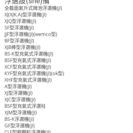
浮選設(shè)備
全截面氣升式微泡浮選機(jī)
XJ(XJK,A)型浮選機(jī)
XJQ型浮選機(jī)
SF型浮選機(jī)
JJF型浮選機(jī)(wemco型)
BF型浮選機(jī)
XJB棒型浮選機(jī)
BS-K型充氣式浮選機(jī)
BSF型充氣式浮選機(jī)
XCF型充氣式浮選機(jī)
KYF型充氣式浮選機(jī)(ok型)
XHF型充氣式浮選機(jī)
A型浮選機(jī)
XJ型浮選機(jī)
XJC型浮選機(jī)
BSF型充氣式浮選柱
XJM型浮選機(jī)
BS-K浮選機(jī)
GF型浮選機(jī)
CLF型粗顆粒浮選機(jī)