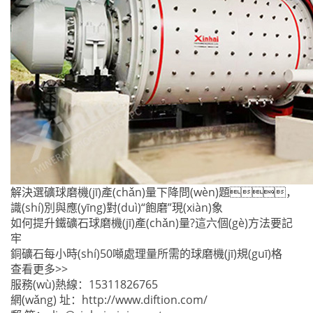
解決選礦球磨機(jī)產(chǎn)量下降問(wèn)題，
識(shí)別與應(yīng)對(duì)“飽磨”現(xiàn)象
如何提升鐵礦石球磨機(jī)產(chǎn)量?這六個(gè)方法要記
牢
銅礦石每小時(shí)50噸處理量所需的球磨機(jī)規(guī)格
查看更多>>
服務(wù)熱線：
15311826765
網(wǎng) 址：
http://www.diftion.com/