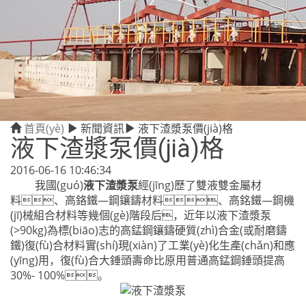
首頁(yè)
新聞資訊
液下渣漿泵價(jià)格
液下渣漿泵價(jià)格
2016-06-16 10:46:34
我國(guó)
液下渣漿泵
經(jīng)歷了雙液雙金屬材
料、高鉻鐵—鋼鑲鑄材料、高銘鐵—鋼機
(jī)械組合材料等幾個(gè)階段后，近年以液下渣漿泵
(>90kg)為標(biāo)志的高錳鋼鑲鑄硬質(zhì)合金(或耐磨鑄
鐵)復(fù)合材料實(shí)現(xiàn)了工業(yè)化生產(chǎn)和應
(yīng)用，復(fù)合大錘頭壽命比原用普通高錳鋼錘頭提高
30%- 100%。