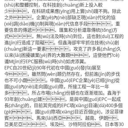
(shù)和整體控制，在科技創(chuàng)新上投入較
少，在科研成果應(yīng)用上實(shí)踐不夠。除此
之外，企業(yè)內(nèi)部缺乏現(xiàn)代化的協
(xié)調(diào)機(jī)制與現(xiàn)代信息手段，重
要信息的傳遞、匯集和分析還靠傳統(tǒng)方
式，無(wú)法及時(shí)到位，這也對(duì)工程的
進(jìn)行造成了阻礙。但鑫海卻牢牢抓住技術(shù)創
(chuàng)新這一要素，攻克了許多長(zhǎng)久
以來(lái)困擾礦業(yè)界的大難題，這使他們?cè)
谶M(jìn)行EPC服務(wù)時(shí)如虎添翼。
EPC自20世紀(jì)90年代初在中國(guó)發(fā)展至
今，雖然問(wèn)題仍然存在，但前進(jìn)的步伐
也不可小覷。中國(guó)EPC企業(yè)已經(jīng)從
國(guó)內(nèi)走向國(guó)際，所接工程一年比一年
多，所占市場(chǎng)份額也在逐漸增加。鑫海于
93年創(chuàng)建，是與中國(guó)EPC一起成
長(zhǎng)的，目前其完成的EPC項(xiàng)目達(dá)400多個
(gè)，國(guó)際項(xiàng)目近百個(gè)，涉足菲律
賓、馬來(lái)西亞、越南、伊朗、
亞美尼亞、埃及、沙特阿拉伯、日本等30