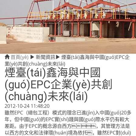
首頁(yè)
新聞資訊
煙臺(tái)鑫海與中國(guó)EPC企
業(yè)共創(chuàng)未來(lái)
煙臺(tái)鑫海與中國
(guó)EPC企業(yè)共創
(chuàng)未來(lái)
2012-10-24 11:48:20
雖然EPC（總包工程）模式的理念已進(jìn)入中國(guó)20多
年，但中國(guó)的EPC實(shí)踐與國(guó)際水平仍有較大
差距。由于EPC的概念源自西方，其管理方法是
以西方的文化和法律環(huán)境為依托，雖然EPC對(duì)