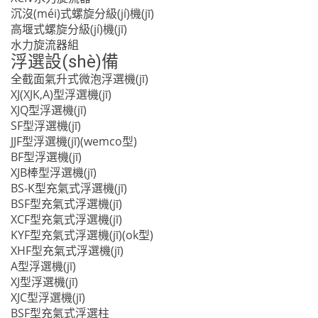
沉沒(méi)式螺旋分級(jí)機(jī)
高堰式螺旋分級(jí)機(jī)
水力旋流器組
浮選設(shè)備
全截面氣升式微泡浮選機(jī)
XJ(XJK,A)型浮選機(jī)
XJQ型浮選機(jī)
SF型浮選機(jī)
JJF型浮選機(jī)(wemco型)
BF型浮選機(jī)
XJB棒型浮選機(jī)
BS-K型充氣式浮選機(jī)
BSF型充氣式浮選機(jī)
XCF型充氣式浮選機(jī)
KYF型充氣式浮選機(jī)(ok型)
XHF型充氣式浮選機(jī)
A型浮選機(jī)
XJ型浮選機(jī)
XJC型浮選機(jī)
BSF型充氣式浮選柱