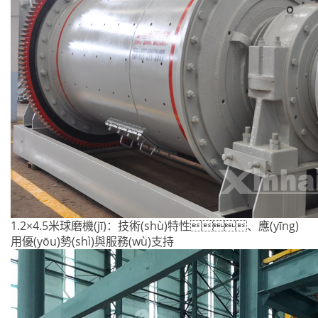
1.2×4.5米球磨機(jī)：技術(shù)特性、應(yīng)
用優(yōu)勢(shì)與服務(wù)支持