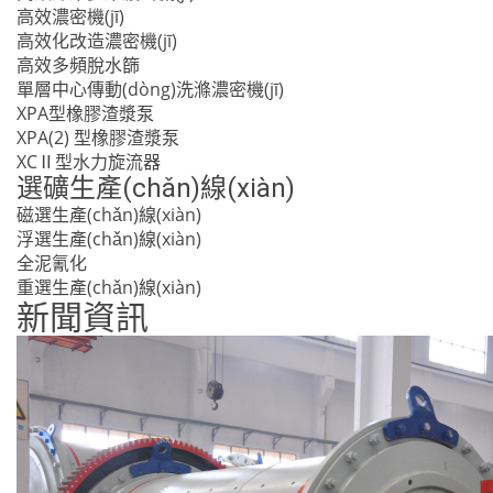
高效濃密機(jī)
高效化改造濃密機(jī)
高效多頻脫水篩
單層中心傳動(dòng)洗滌濃密機(jī)
XPA型橡膠渣漿泵
XPA(2) 型橡膠渣漿泵
XCⅡ型水力旋流器
選礦生產(chǎn)線(xiàn)
磁選生產(chǎn)線(xiàn)
浮選生產(chǎn)線(xiàn)
全泥氰化
重選生產(chǎn)線(xiàn)
新聞資訊