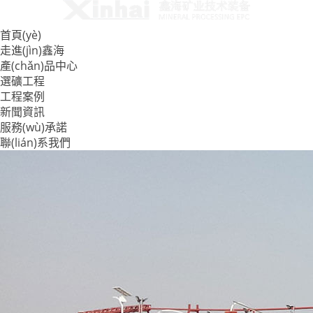
首頁(yè)
走進(jìn)鑫海
產(chǎn)品中心
選礦工程
工程案例
新聞資訊
服務(wù)承諾
聯(lián)系我們