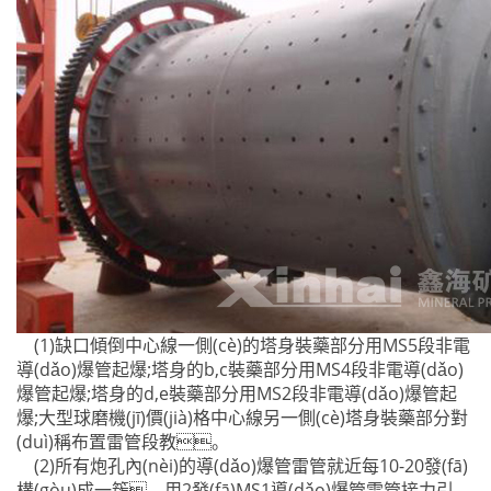
(1)缺口傾倒中心線一側(cè)的塔身裝藥部分用MS5段非電
導(dǎo)爆管起爆;塔身的b,c裝藥部分用MS4段非電導(dǎo)
爆管起爆;塔身的d,e裝藥部分用MS2段非電導(dǎo)爆管起
爆;大型球磨機(jī)價(jià)格中心線另一側(cè)塔身裝藥部分對
(duì)稱布置雷管段教。
(2)所有炮孔內(nèi)的導(dǎo)爆管雷管就近每10-20發(fā)
構(gòu)成一簇，用2發(fā)MS1導(dǎo)爆管雷管接力引