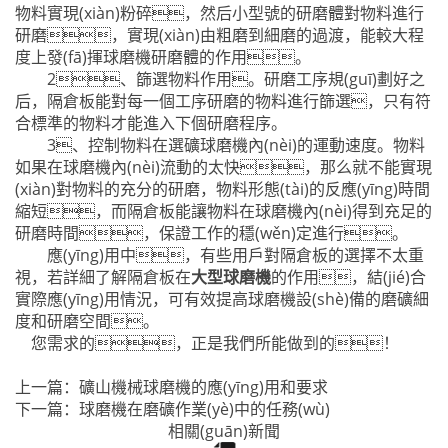
物料實現(xiàn)粉碎，然后小型號的研磨體對物料進行
研磨，實現(xiàn)由粗磨到細磨的過渡，能較大程
度上發(fā)揮球磨機研磨體的作用。
2、篩選物料作用。研磨工序規(guī)劃好之
后，隔倉板能對每一個工序研磨的物料進行篩選，只有符
合標準的物料才能進入下個研磨程序。
3、控制物料在選礦球磨機內(nèi)的運動速度。物料
如果在球磨機內(nèi)流動的太快，那么就不能實現
(xiàn)對物料的充分的研磨，物料形態(tài)的反應(yīng)時間
縮短，而隔倉板能讓物料在球磨機內(nèi)得到充足的
研磨時間，保證工作的穩(wěn)定進行。
應(yīng)用中，有些用戶對隔倉板的選擇不太重
視，若詳細了解隔倉板在
大型球磨機
的作用，結(jié)合
實際應(yīng)用情況，可有效提高球磨機設(shè)備的磨礦細
度和研磨空間。
您需求的，正是我們所能做到的！
上一篇：
礦山機械球磨機的應(yīng)用和要求
下一篇：
球磨機在磨礦作業(yè)中的任務(wù)
相關(guān)新聞