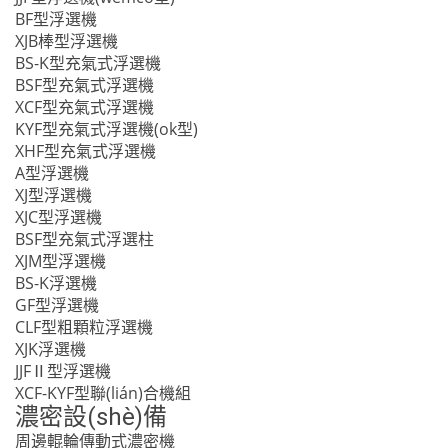
BF型浮選機
XJB棒型浮選機
BS-K型充氣式浮選機
BSF型充氣式浮選機
XCF型充氣式浮選機
KYF型充氣式浮選機(ok型)
XHF型充氣式浮選機
A型浮選機
XJ型浮選機
XJC型浮選機
BSF型充氣式浮選柱
XJM型浮選機
BS-K浮選機
GF型浮選機
CLF型粗顆粒浮選機
XJK浮選機
JJFⅡ型浮選機
XCF-KYF型聯(lián)合機組
濃密設(shè)備
周邊輥輪傳動式濃密機