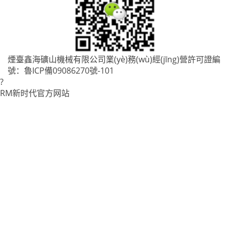
煙臺鑫海礦山機械有限公司業(yè)務(wù)經(jīng)營許可證編
號：
魯ICP備09086270號-101
?
RM新时代官方网站