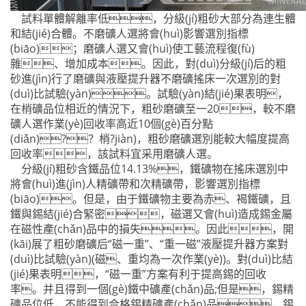
試料單體解離率低，分級(jí)粗砂大部分為連生體
和結(jié)合體。不磨礦人選將會(huì)影響選別指標
(biāo)；磨礦人選又會(huì)使工藝流程復(fù)
雜、增加成本。因此，對(duì)分級(jí)后的粗
砂進(jìn)行了磨礦與液壓提升器不磨礦搖床一次選別的對
(duì)比試驗(yàn)。試驗(yàn)結(jié)果表明，
在梢礦品位相近的情況下，粗砂磨礦至一20，較不磨
礦人選作業(yè)回收率高近10個(gè)百分點
(diǎn)?？梢?jiàn)，粗砂磨礦選別能較大幅度提高
回收率，該試料宜采用磨礦人選。
分級(jí)粗砂含鐵品位14.13%，鐵礦物在搖床選別中
將會(huì)進(jìn)人精礦帶和次精礦帶，影響選別指標
(biāo)。但是，由于鐵礦物主要為赤、褐鐵礦，且
鐵與錫結(jié)合緊密，磁選又會(huì)造成錫金屬
在磁性產(chǎn)品中的損失。因此，開
(kāi)展了粗砂磨礦后“磁一重”、“重一磁”液壓提升器方案對
(duì)比試驗(yàn)(磁、重均為一次作業(yè))。對(duì)比結
(jié)果表明，“磁一重”方案有利于提高錫的回收
率。并且得到一個(gè)鐵中礦產(chǎn)品;但是，錫精
礦品位低，不能得到合格錫精礦產(chǎn)品，錫