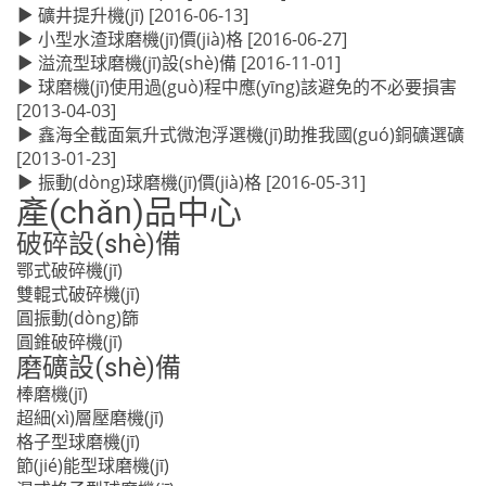
礦井提升機(jī)
[2016-06-13]
小型水渣球磨機(jī)價(jià)格
[2016-06-27]
溢流型球磨機(jī)設(shè)備
[2016-11-01]
球磨機(jī)使用過(guò)程中應(yīng)該避免的不必要損害
[2013-04-03]
鑫海全截面氣升式微泡浮選機(jī)助推我國(guó)銅礦選礦
[2013-01-23]
振動(dòng)球磨機(jī)價(jià)格
[2016-05-31]
產(chǎn)品中心
破碎設(shè)備
鄂式破碎機(jī)
雙輥式破碎機(jī)
圓振動(dòng)篩
圓錐破碎機(jī)
磨礦設(shè)備
棒磨機(jī)
超細(xì)層壓磨機(jī)
格子型球磨機(jī)
節(jié)能型球磨機(jī)