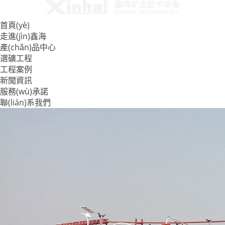
首頁(yè)
走進(jìn)鑫海
產(chǎn)品中心
選礦工程
工程案例
新聞資訊
服務(wù)承諾
聯(lián)系我們