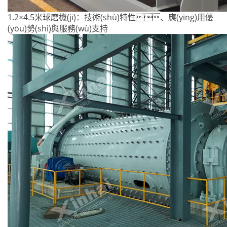
1.2×4.5米球磨機(jī)：技術(shù)特性、應(yīng)用優
(yōu)勢(shì)與服務(wù)支持