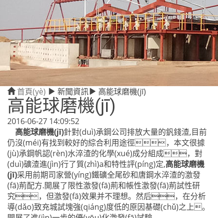
首頁(yè)
新聞資訊
高能球磨機(jī)
高能球磨機(jī)
2016-06-27 14:09:52
高能球磨機(jī)
針對(duì)承鋼公司排放大量的釩錢渣,目前
仍沒(méi)有找到較好的綜合利用途徑，本文很據
(jù)承鋼帆認(rèn)水淬渣的化學(xué)成分組成，對
(duì)礦渣進(jìn)行了質(zhì)a和特性評(píng)定,
高能球磨機
(jī)
采用前期司家營(yíng)鐵礦全尾砂和唐鋼水淬渣的激發
(fā)荊配方.開展了限性激發(fā)荊和帳性激發(fā)荊試性研
究，但激發(fā)效果并不理想。然后，在分析
導(dǎo)致充城試塊強(qiáng)度低的原因基礎(chǔ)之上。
開展了進(jìn)一步的優(yōu)化激發(fā)試驗