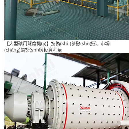
【大型礦用球磨機(jī)】技術(shù)參數(shù)、市場
(chǎng)趨勢(shì)與投資考量