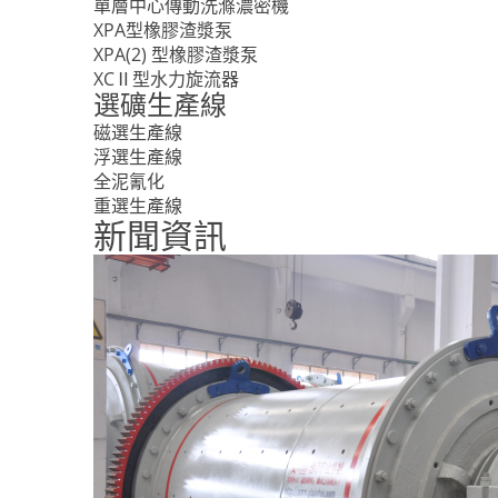
單層中心傳動洗滌濃密機
XPA型橡膠渣漿泵
XPA(2) 型橡膠渣漿泵
XCⅡ型水力旋流器
選礦生產線
磁選生產線
浮選生產線
全泥氰化
重選生產線
新聞資訊