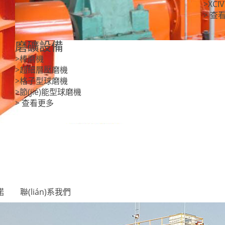
>XC
> 查
磨礦設備
>棒磨機
>超細層壓磨機
>格子型球磨機
>節(jié)能型球磨機
> 查看更多
諾
聯(lián)系我們