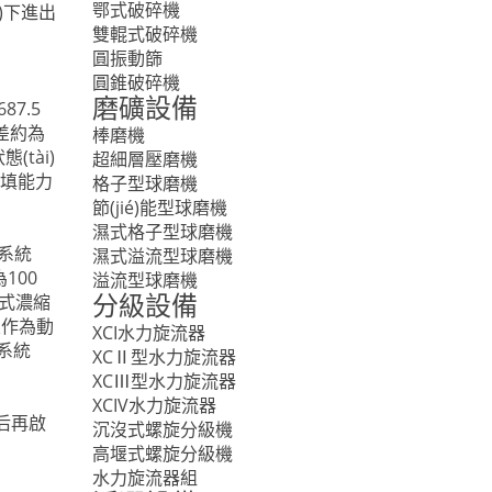
鄂式破碎機
i)下進出
雙輥式破碎機
圓振動篩
圓錐破碎機
磨礦設備
87.5
力差約為
棒磨機
(tài)
超細層壓磨機
充填能力
格子型球磨機
節(jié)能型球磨機
濕式格子型球磨機
系統
濕式溢流型球磨機
100
溢流型球磨機
板式濃縮
分級設備
泵作為動
XCI水力旋流器
控系統
XCⅡ型水力旋流器
XCⅢ型水力旋流器
XCIV水力旋流器
n后再啟
沉沒式螺旋分級機
高堰式螺旋分級機
水力旋流器組