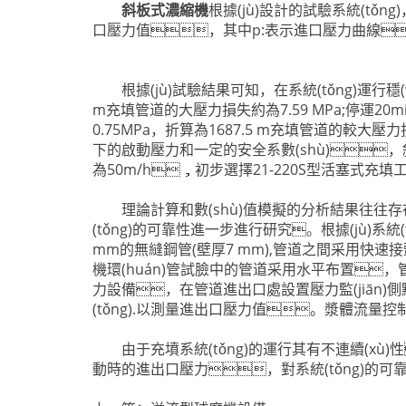
斜板式濃縮機
根據(jù)設計的試驗系統(tǒn
口壓力值，其中p:表示進口壓力曲線
根據(jù)試驗結果可知，在系統(tǒng)運行穩(wě
m充填管道的大壓力損失約為7.59 MPa;停運2
0.75MPa，折算為1687.5 m充填管道的較大壓力損
下的啟動壓力和一定的安全系數(shù)，
為50m/h，初步選擇21-220S型活塞式充填工
理論計算和數(shù)值模擬的分析結果往往存在
(tǒng)的可靠性進一步進行研究。根據(jù)系統
mm的無縫鋼管(壁厚7 mm),管道之間采用快速接
機環(huán)管試臉中的管道采用水平布置，管道總
力設備，在管道進出口處設置壓力監(jiān)側點，
(tǒng).以測量進出口壓力值。漿體流量控
由于充墳系統(tǒng)的運行其有不連續(xù)性
動時的進出口壓力，對系統(tǒng)的