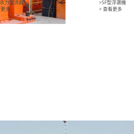
IV水力旋流器
>SF型浮選機
看更多
> 查看更多