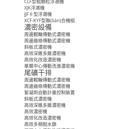
CLF型粗顆粒浮選機
XJK浮選機
JJFⅡ型浮選機
XCF-KYF型聯(lián)合機組
濃密設備
周邊輥輪傳動式濃密機
周邊齒條傳動式濃密機
斜板式濃密機
高效深錐多錐濃密機
高效化改造濃密機
單層中心傳動洗滌濃密機
尾礦干排
周邊輥輪傳動式濃密機
周邊齒條傳動式濃密機
絮凝劑自動計量控制裝置
斜板式濃密機
高效深錐多錐濃密機
高效濃密機
高效化改造濃密機
高效多頻脫水篩