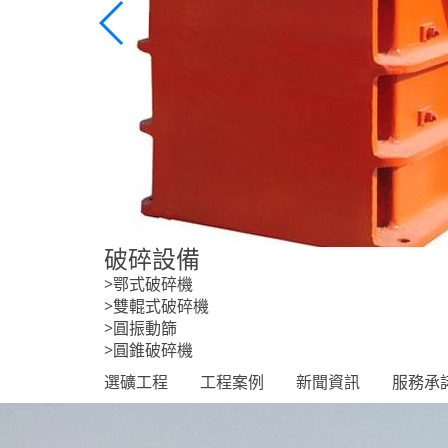
破碎設備
>鄂式破碎機
>雙輥式破碎機
>圓振動篩
>圓錐破碎機
選礦工程
工程案例
新聞資訊
服務承