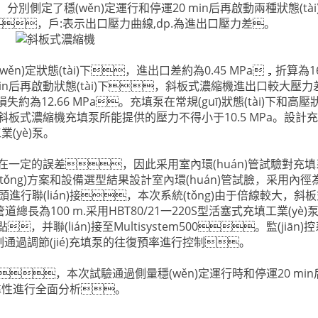
g)，分別側定了穩(wěn)定運行和停運20 min后再啟動兩種狀態(tà
，戶:表示出口壓力曲線,dp.為進出口壓力差。
n)定狀態(tài)下，進出口差約為0.45 MPa，折算為16
0min后再啟動狀態(tài)下，斜板式濃縮機進出口較大壓
失約為12.66 MPa。充填泵在常規(guī)狀態(tài)下和高壓狀態
斜板式濃縮機充填泵所能提供的壓力不得小于10.5 MPa。設計
業(yè)泵。
一定的誤差，因此采用室內環(huán)管試驗對充填
(tǒng)方案和設備選型結果設計室內環(huán)管試臉，采用內徑為
頭進行聯(lián)接，本次系統(tǒng)由于倍線較大，斜
長為100 m.采用HBT80/21一220S型活塞式充填工業(yè)
并聯(lián)接至Multisystem500。監(jiān)
制通過調節(jié)充填泵的往復預率進行控制。
，本次試驗通過側量穩(wěn)定運行時和停運20 mi
可靠性進行全面分析。