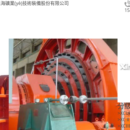
海礦業(yè)技術裝備股份有限公司
15
分
>XC
>XC
>XC