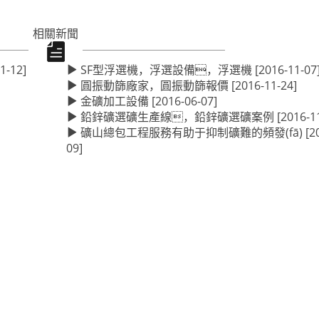
相關新聞
1-12]
SF型浮選機，浮選設備，浮選機
[2016-11-07
圓振動篩廠家，圓振動篩報價
[2016-11-24]
金礦加工設備
[2016-06-07]
鉛鋅礦選礦生產線，鉛鋅礦選礦案例
[2016-1
礦山總包工程服務有助于抑制礦難的頻發(fā)
[2
09]