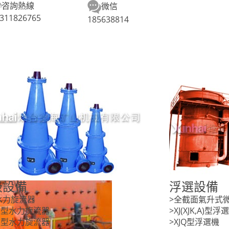
咨詢熱線
微信
311826765
185638814
級設備
浮選設備
I水力旋流器
>全截面氣升式
Ⅱ型水力旋流器
>XJ(XJK,A)型浮
Ⅲ型水力旋流器
>XJQ型浮選機