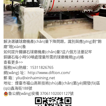
解決選礦球磨機產(chǎn)量下降問題，識別與應(yīng)對“飽
磨”現(xiàn)象
如何提升鐵礦石球磨機產(chǎn)量?這六個方法要記牢
銅礦石每小時50噸處理量所需的球磨機規(guī)格
查看更多>>
服務(wù)熱線：
15311826765
網(wǎng) 址：
http://www.diftion.com/
郵 箱：
yliu@xinhaimining.net
地址：煙臺市福山高新技術(shù)產(chǎn)業(yè)開發(fā)區
(qū)鑫海街188號
魯公網(wǎng)安備 37061102001127號