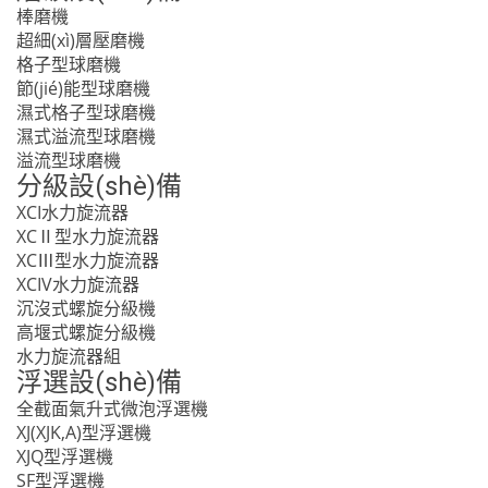
棒磨機
超細(xì)層壓磨機
格子型球磨機
節(jié)能型球磨機
濕式格子型球磨機
濕式溢流型球磨機
溢流型球磨機
分級設(shè)備
XCI水力旋流器
XCⅡ型水力旋流器
XCⅢ型水力旋流器
XCIV水力旋流器
沉沒式螺旋分級機
高堰式螺旋分級機
水力旋流器組
浮選設(shè)備
全截面氣升式微泡浮選機
XJ(XJK,A)型浮選機
XJQ型浮選機
SF型浮選機