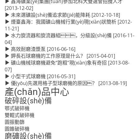
鑫海礦業(yè)集團(tuán)參加北科大雙選會招攬人才
[2013-12-02]
未來選礦設(shè)備追求節(jié)能降耗
[2012-10-18]
煙臺鑫海：我國礦山機械行業(yè)現(xiàn)狀簡析
[2012-
11-21]
水力旋流器和旋流器組，分級設(shè)備
[2016-11-
04]
高效耐磨渣漿泵
[2016-06-16]
鉀長石球磨機的工作原理是什么？
[2015-04-01]
礦山機械球磨機避免“跑粗”現(xiàn)象有奇招
[2013-08-
07]
小型干式球磨機
[2016-05-31]
優(yōu)先選用格子型球磨機的原因？
[2013-08-19]
產(chǎn)品中心
破碎設(shè)備
鄂式破碎機
雙輥式破碎機
圓振動篩
圓錐破碎機
磨礦設(shè)備