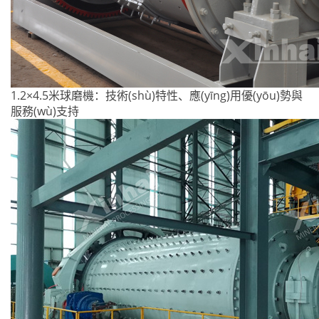
1.2×4.5米球磨機：技術(shù)特性、應(yīng)用優(yōu)勢與
服務(wù)支持