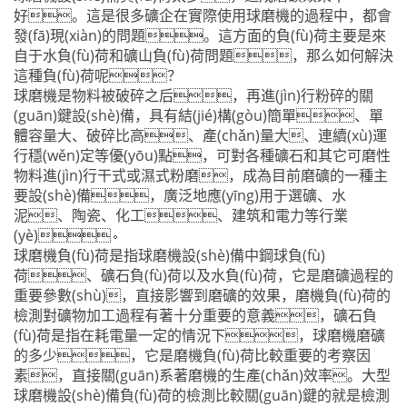
好。這是很多礦企在實際使用球磨機的過程中，都會
發(fā)現(xiàn)的問題。這方面的負(fù)荷主要是來
自于水負(fù)荷和礦山負(fù)荷問題，那么如何解決
這種負(fù)荷呢？
球磨機是物料被破碎之后，再進(jìn)行粉碎的關
(guān)鍵設(shè)備，具有結(jié)構(gòu)簡單、單
體容量大、破碎比高、產(chǎn)量大、連續(xù)運
行穩(wěn)定等優(yōu)點，可對各種礦石和其它可磨性
物料進(jìn)行干式或濕式粉磨，成為目前磨礦的一種主
要設(shè)備，廣泛地應(yīng)用于選礦、水
泥、陶瓷、化工、建筑和電力等行業
(yè)。
球磨機負(fù)荷是指球磨機設(shè)備中鋼球負(fù)
荷、礦石負(fù)荷以及水負(fù)荷，它是磨礦過程的
重要參數(shù)，直接影響到磨礦的效果，磨機負(fù)荷的
檢測對礦物加工過程有著十分重要的意義，礦石負
(fù)荷是指在耗電量一定的情況下，球磨機磨礦
的多少，它是磨機負(fù)荷比較重要的考察因
素，直接關(guān)系著磨機的生產(chǎn)效率。大型
球磨機設(shè)備負(fù)荷的檢測比較關(guān)鍵的就是檢測