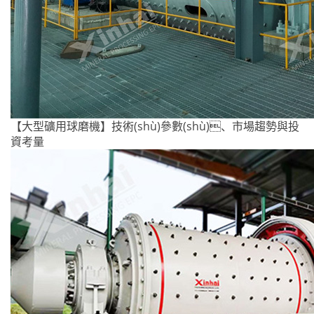
【大型礦用球磨機】技術(shù)參數(shù)、市場趨勢與投
資考量