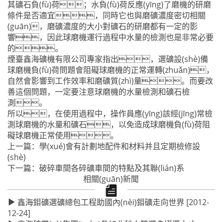
其礦石負(fù)荷；水負(fù)荷反應(yīng)了磨機的研磨
條件是否適宜，同時它也與磨礦濃度密切相關
(guān)，磨礦濃度的大小對礦石的研磨都有一定的影
響，因此球磨機運行過程中水量的檢測也是非常必要
的。
煙臺鑫海礦機有限公司專家指出，
選礦設(shè)備
球磨機
負(fù)荷問題會阻礙球磨機的正常運轉(zhuǎn)，
自然會影響到工作效率和磨礦質(zhì)量。而要改
善這個問題，一定要注意球磨機的水量檢測和礦石檢
測。
所以，在使用過程中，操作員應(yīng)該經(jīng)常檢
測球磨機的水量和礦石，以免造成球磨機負(fù)荷阻
礙球磨機正常使用。
上一篇：
學(xué)會有計劃地配件和材料并且定期檢修設
(shè)
下一篇：
破碎車間各碎礦車間的特點及其聯(lián)系
相關(guān)新聞
鑫海鉬礦選礦總包工程助國內(nèi)鉬礦走向世界
[2012-
12-24]