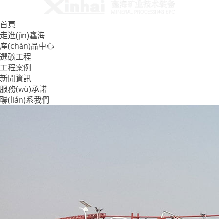
首頁
走進(jìn)鑫海
產(chǎn)品中心
選礦工程
工程案例
新聞資訊
服務(wù)承諾
聯(lián)系我們