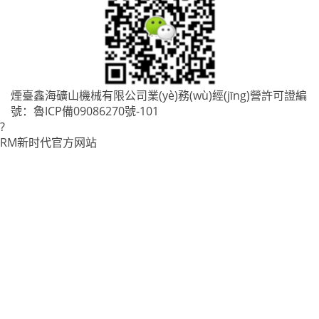
煙臺鑫海礦山機械有限公司業(yè)務(wù)經(jīng)營許可證編
號：
魯ICP備09086270號-101
?
RM新时代官方网站